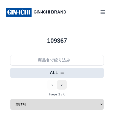
GIN-ICHI BRAND
109367
ALL
Previous
Next
Page
1
/
0