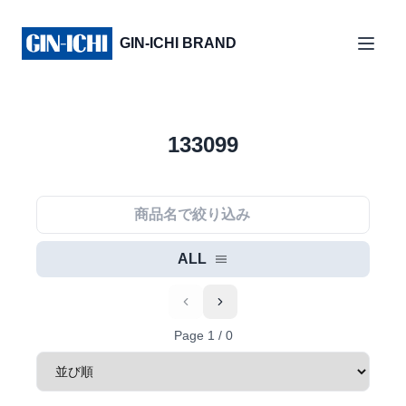
GIN-ICHI BRAND
133099
ALL
Previous
Next
Page
1
/
0