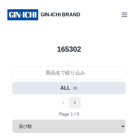
GIN-ICHI BRAND
165302
ALL
Previous
Next
Page
1
/
0