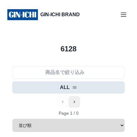
GIN-ICHI BRAND
6128
ALL
Previous
Next
Page
1
/
0